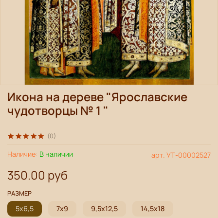
Икона на дереве "Ярославские
чудотворцы № 1 "
(0)
Наличие:
В наличии
арт.
УТ-00002527
350.00 руб
РАЗМЕР
5х6,5
7х9
9,5х12,5
14,5х18