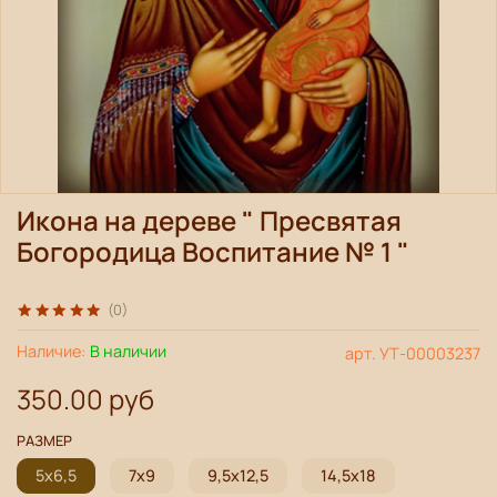
Икона на дереве " Пресвятая
Богородица Воспитание № 1 "
(0)
Наличие:
В наличии
арт.
УТ-00003237
350.00 руб
РАЗМЕР
5х6,5
7х9
9,5х12,5
14,5х18