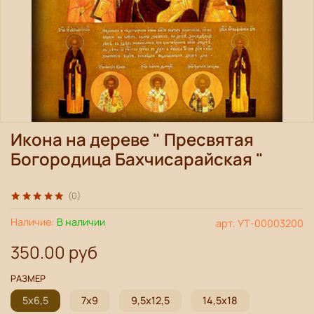
Икона на дереве " Пресвятая
Богородица Бахчисарайская "
(0)
Наличие:
В наличии
арт.
УТ-00003200
350.00 руб
РАЗМЕР
5х6,5
7х9
9,5х12,5
14,5х18