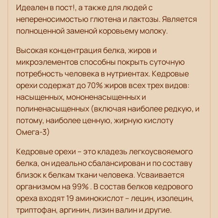
Идеален в пост!, а также для людей с
непереносимостью глютена и лактозы. Является
полноценной заменой коровьему молоку.
Высокая концентрация белка, жиров и
микроэлементов способны покрыть суточную
потребность человека в нутриентах. Кедровые
орехи содержат до 70% жиров всех трех видов:
насыщенных, мононенасыщенных и
полиненасыщенных (включая наиболее редкую, и
потому, наиболее ценную, жирную кислоту
Омега-3)
Кедровые орехи – это кладезь легкоусвояемого
белка, он идеально сбалансирован и по составу
близок к белкам ткани человека. Усваивается
организмом на 99% . В состав белков кедрового
ореха входят 19 аминокислот – лецин, изолецин,
триптофан, аргинин, лизин валин и другие.