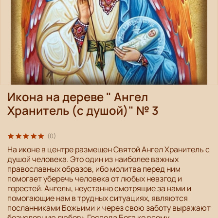
Икона на дереве " Ангел
Хранитель (с душой)" № 3
(0)
На иконе в центре размещен Святой Ангел Хранитель с
душой человека. Это один из наиболее важных
православных образов, ибо молитва перед ним
помогает уберечь человека от любых невзгод и
горестей. Ангелы, неустанно смотрящие за нами и
помогающие нам в трудных ситуациях, являются
посланниками Божьими и через свою заботу выражают
безусловную любовь Господа Бога ко всему