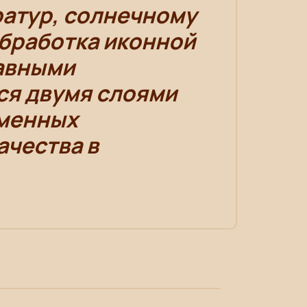
ратур, солнечному
Обработка иконной
лавными
ся двумя слоями
еменных
ачества в