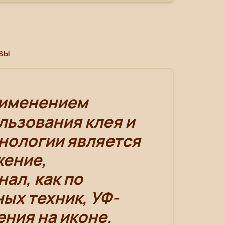
вы
рименением
льзования клея и
нологии является
жение,
ал, как по
ных техник, УФ-
ния на иконе.