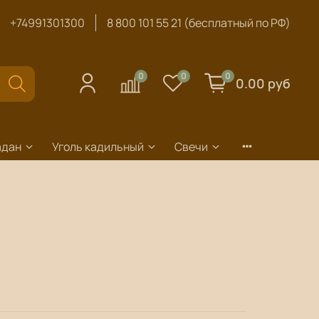
+74991301300
8 800 101 55 21 (бесплатный по РФ)
0
0
0
0.00 руб
адан
Уголь кадильный
Свечи