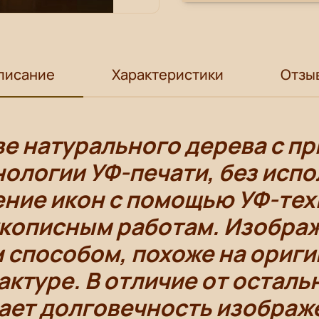
писание
Характеристики
Отзы
ве натурального дерева с п
ологии УФ-печати, без испо
ение икон с помощью УФ-тех
укописным работам. Изобра
 способом, похоже на оригин
фактуре. В отличие от осталь
ает долговечность изображе