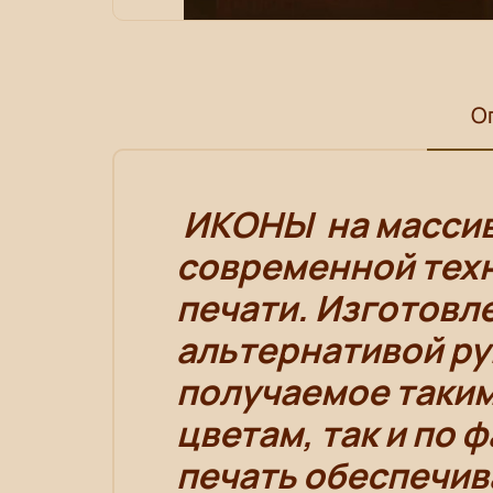
О
ИКОНЫ
на масси
современной техн
печати. Изготовл
альтернативой р
получаемое таким
цветам, так и по 
печать обеспечив