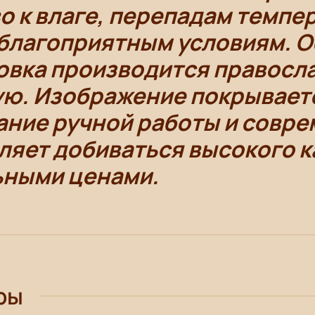
о к влаге, перепадам темпе
еблагоприятным условиям. 
товка производится правос
ую. Изображение покрывает
ание ручной работы и совр
ляет добиваться высокого к
ьными ценами.
ры