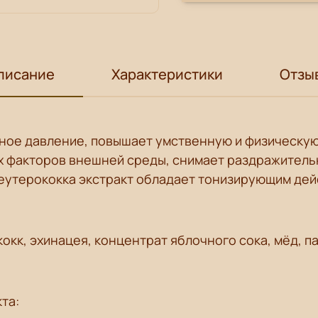
писание
Характеристики
Отзы
ное давление, повышает умственную и физическую
х факторов внешней среды, снимает раздражительн
еутерококка
экстракт обладает тонизирующим дей
кокк, эхинацея, концентрат яблочного сока, мёд, па
та: