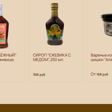
АЁЖНЫЙ”
СИРОП “ЕЖЕВИКА С
Варенье из
 живице,
МЕДОМ”, 250 мл.
шишки "Ала
От
168 руб
306 руб