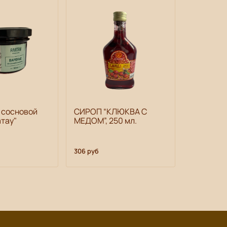
 сосновой
СИРОП “КЛЮКВА С
Водная с
тау"
МЕДОМ”, 250 мл.
прополис
серебрян
мл
306 руб
370 руб